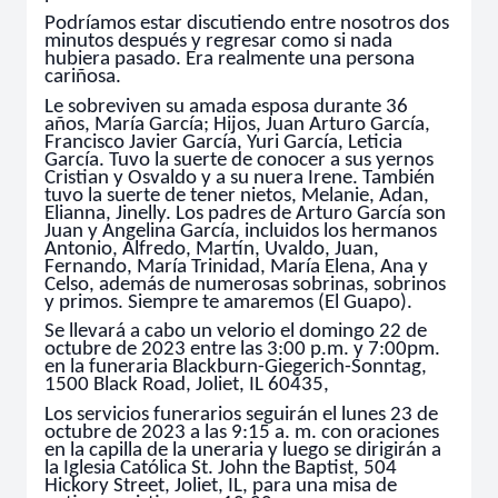
Podríamos estar discutiendo entre nosotros dos
minutos después y regresar como si nada
hubiera pasado. Era realmente una persona
cariñosa.
Le sobreviven su amada esposa durante 36
años, María García; Hijos, Juan Arturo García,
Francisco Javier García, Yuri García, Leticia
García. Tuvo la suerte de conocer a sus yernos
Cristian y Osvaldo y a su nuera Irene. También
tuvo la suerte de tener nietos, Melanie, Adan,
Elianna, Jinelly. Los padres de Arturo García son
Juan y Angelina García, incluidos los hermanos
Antonio, Alfredo, Martín, Uvaldo, Juan,
Fernando, María Trinidad, María Elena, Ana y
Celso, además de numerosas sobrinas, sobrinos
y primos. Siempre te amaremos (El Guapo).
Se llevará a cabo un velorio el domingo 22 de
octubre de 2023 entre las 3:00 p.m. y 7:00pm.
en la funeraria Blackburn-Giegerich-Sonntag,
1500 Black Road, Joliet, IL 60435,
Los servicios funerarios seguirán el lunes 23 de
octubre de 2023 a las 9:15 a. m. con oraciones
en la capilla de la uneraria y luego se dirigirán a
la Iglesia Católica St. John the Baptist, 504
Hickory Street, Joliet, IL, para una misa de