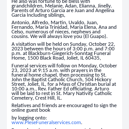
He also was fortune to be bless with
grandchildren, Melanie, Adan, Elianna, Jinelly.
Parents of Arturo Garcia are Juan and Angelina
Garcia Including siblings,
Antonio, Alfredo, Martin, Uvaldo, Juan,
Fernando, Maria Trinidad, Maria Elena, Ana and
Celso, numerous of nieces, nephews and
cousins. We will always love you (El Guapo).
A visitation will be held on Sunday, October 22,
2023 between the hours of 3:00 p.m. and 7:00
p.m. at Blackburn-Giegerich-Sonntag Funeral
Home, 1500 Black Road, Joliet, IL 60435,
Funeral services will follow on Monday, October
23, 2023 at 9:15 a.m. with prayers in the
funeral home chapel, then processing to St.
John the Baptist Catholic Church, 504 Hickory
Street, Joliet, IL, for a Mass of Christian burial at
10:00 a.m., Rev. Father Ed officiating. Arturo
will be laid to rest in St. Mary Nativity Catholic
Cemetery, Crest Hill, IL.
Relatives and friends are encouraged to sign the
online guest book
by logging onto:
www.PleseFuneralservices.com
.